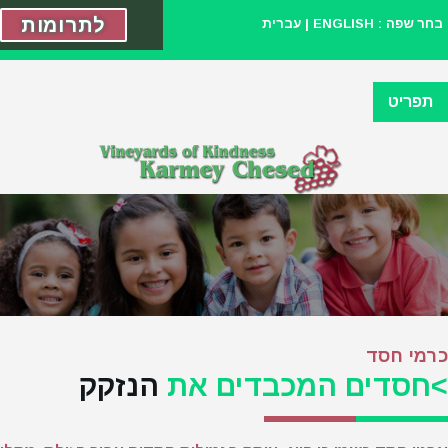
לתרומות
בחר שפה :
ENGLISH
|
עברית
תפריט
כרמי חסד
>חסדים המכבדים את
הנזקק