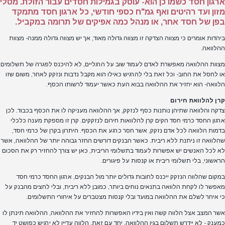
ארגון חסד כשמו כן הוא- עוסק בגמילות חסדים עבור הזולת. מסלי
מזון ועד רהיטים ואף גמ"ח כספי חודשי, כל ארגון חסד מתמקד
בפן של חסד אחר, או מנהל כמה אפיקים של תרומה במקביל.
ביהדות אומרים כי מצווה הצדקה זו מצווה גדולה מאוד, אך יש מצווה גדולה ממנה- מצוות
ההלוואה.
מצוות ההלוואה מאפשרת לאדם לעמוד שוב על הרגליים, לא להיכנס לפגרה של תשלומים
או לחסל את החוב- וכל זאת בלי להרגיש כאילו הוא מקבל נדבות ונזקק לאחר, משום שזו
הלוואה- הוא יחזיר את ההלוואה בבוא העת כאשר יעמוד לרשותו הכסף.
קרן להלוואת חירום
צדקה והלוואה שתיהן נותנות כסף לנזקק, אך ההלוואה מעניקה לו את הכסף בכבוד. לכן
ארגון החסד כרמי חסד הקים קרן להלוואות חירום לנזקקים. קרן זו מספקת מענה כלכלי
בדמות הלוואה לכל אדם נזקק, אשר חסר כרגע את הכסף. היתרון בקרן של כרמי חסד,
שהלוואה זו ניתנת ללא ריבית. כאשר הבנקים דורשים החזר גבוהה יותר של ההלוואה, אשר
לא לכל האנשים יש אפשרות לעמוד בתשלומי הריבית, כאן יש צורך להחזיר רק את הסכום
הראשוני, בלי תשלומי ריבית או קנסות על פיגורים.
במקום שהלווה הנזקק ייכנס לחובות גדולים יותר מול הבנקים, ארגון החסד כרמי חסד
מאפשר לו לקחת הלוואה בתנאים נוחים ביותר, כמובן ללא ריבית, ובלי לחצים מהבנק על
כי איחר לשלם את ההלוואה במועד ובלי קנסות מצטברים על איחורי התשלומים.
אשר המצב אצל הלווה קשה ואין בידיו האפשרות להחזיר את ההלוואה, ההלוואה תינתן לו
כמענק - לא יידרש תשלום בגין ההלוואה. יחד עם זאת, הלווה עדיין לא ירגיש כפושט יד