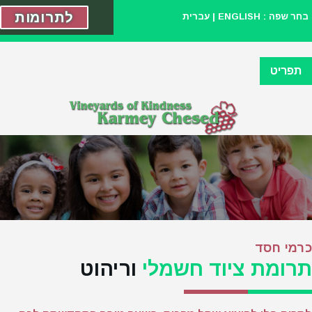
לתרומות
בחר שפה :
ENGLISH
|
עברית
תפריט
כרמי חסד
תרומת ציוד חשמלי
וריהוט