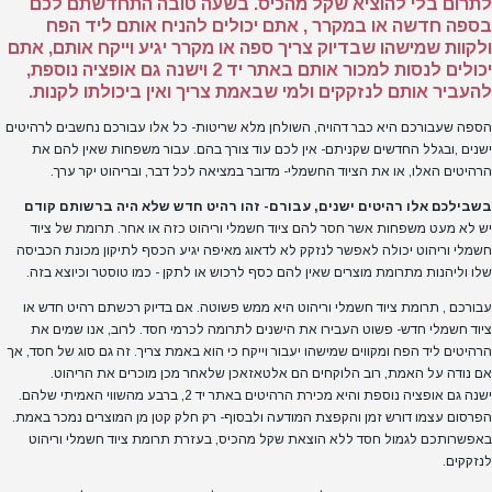
לתרום בלי להוציא שקל מהכיס. בשעה טובה התחדשתם לכם
בספה חדשה או במקרר , אתם יכולים להניח אותם ליד הפח
ולקוות שמישהו שבדיוק צריך ספה או מקרר יגיע וייקח אותם, אתם
יכולים לנסות למכור אותם באתר יד 2 וישנה גם אופציה נוספת,
להעביר אותם לנזקקים ולמי שבאמת צריך ואין ביכולתו לקנות.
הספה שעבורכם היא כבר דהויה, השולחן מלא שריטות- כל אלו עבורכם נחשבים לרהיטים
ישנים ,ובגלל החדשים שקניתם- אין לכם עוד צורך בהם. עבור משפחות שאין להם את
הרהיטים האלו, או את הציוד החשמלי- מדובר במציאה לכל דבר, ובריהוט יקר ערך.
בשבילכם אלו רהיטים ישנים, עבורם- זהו רהיט חדש שלא היה ברשותם קודם
יש לא מעט משפחות אשר חסר להם ציוד חשמלי וריהוט כזה או אחר. תרומת של ציוד
חשמלי וריהוט יכולה לאפשר לנזקק לא לדאוג מאיפה יגיע הכסף לתיקון מכונת הכביסה
שלו וליהנות מתרומת מוצרים שאין להם כסף לרכוש או לתקן - כמו טוסטר וכיוצא בזה.
עבורכם , תרומת ציוד חשמלי וריהוט היא ממש פשוטה. אם בדיוק רכשתם רהיט חדש או
ציוד חשמלי חדש- פשוט העבירו את הישנים לתרומה לכרמי חסד. לרוב, אנו שמים את
הרהיטים ליד הפח ומקווים שמישהו יעבור וייקח כי הוא באמת צריך. זה גם סוג של חסד, אך
אם נודה על האמת, רוב הלוקחים הם אלטאזאכן שלאחר מכן מוכרים את הריהוט.
ישנה גם אופציה נוספת והיא מכירת הרהיטים באתר יד 2, ברבע מהשווי האמיתי שלהם.
הפרסום עצמו דורש זמן והקפצת המודעה ולבסוף- רק חלק קטן מן המוצרים נמכר באמת.
באפשרותכם לגמול חסד ללא הוצאת שקל מהכיס, בעזרת תרומת ציוד חשמלי וריהוט
לנזקקים.