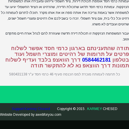
עמותת כרמי חסד אוספת תכולת דירות, ציוד חשמלי וריהוט ומעבירה אותו למשפחות
הנזקקות. עמותת כרמי חסד תדאג שתכולת הדירה, שהרהיט או הציוד החשמלי יגיעו עד
למשפחה אשר באמת צריכה את אותה ספה או את אותו מקרר. תוכלו לתרום לעמותה כל
רהיט וכל כלי בית, וגם ציוד חשמלי. זכרו כי בשבילכם אלו רהיטים ומוצרי חשמל ישנים,
שרוטים ועובדים לא משהו.
עבור המשפחות הנזקקות זו תכולת דירה חדשה שעוזרת להם לנהל אורח חיים מתקדם
וטוב.
תודה שהתענינתם בארגון כרמי חסד אפשר לשלוח
פרטים על תרומות של רהיטים ומוצרי חשמל ועוד
בטלפון
0584462181
דרך הוואצפ בלבד ועדיף לשלוח
תמונות דרך הווצאפ נא לא להתקשר תודה
כל תרומה לעמותה מוכרת למס הכנסה סעיף 46 כרמי חסד ע"ר 580431138
Support Karmey Chesed
Copyright © 2015 .
KARMEY
CHESED
Website Developed by
awebforyou.com